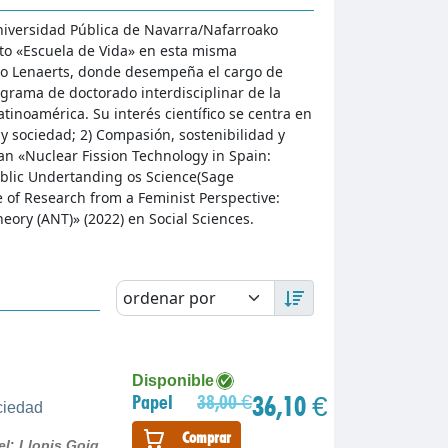
niversidad Pública de Navarra/Nafarroako
cto «Escuela de Vida» en esta misma
tro Lenaerts, donde desempeña el cargo de
ograma de doctorado interdisciplinar de la
tinoamérica. Su interés científico se centra en
 y sociedad; 2) Compasión, sostenibilidad y
an «Nuclear Fission Technology in Spain:
ublic Undertanding os Science(Sage
e of Research from a Feminist Perspective:
eory (ANT)» (2022) en Social Sciences.
Disponible
36,10 €
Papel
38,00 €
ociedad
Comprar
el
;
Llopis Goig,