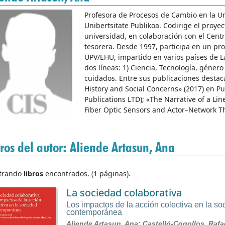
Profesora de Procesos de Cambio en la U
Unibertsitate Publikoa. Codirige el proye
universidad, en colaboración con el Cen
tesorera. Desde 1997, participa en un pr
UPV/EHU, impartido en varios países de La
dos líneas: 1) Ciencia, Tecnología, género
cuidados. Entre sus publicaciones destac
History and Social Concerns» (2017) en P
Publications LTD); «The Narrative of a Lin
Fiber Optic Sensors and Actor–Network Th
ros del autor: Aliende Artasun, Ana
trando
libros
encontrados. (1 páginas).
La sociedad colaborativa
Los impactos de la acción colectiva en la s
contemporánea
Aliende Artasun, Ana
;
Castelló-Cogollos, Rafa