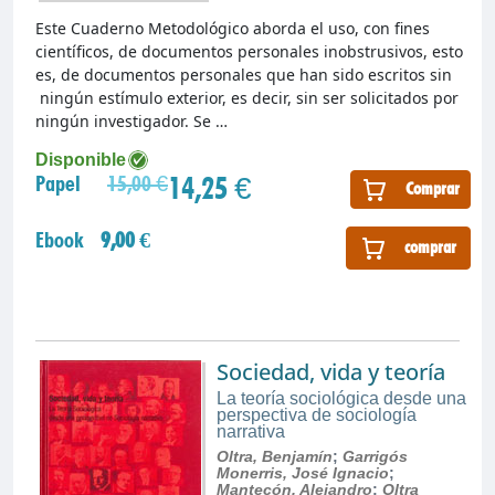
Este Cuaderno Metodológico aborda el uso, con fines
científicos, de documentos personales inobstrusivos, esto
es, de documentos personales que han sido escritos sin
ningún estímulo exterior, es decir, sin ser solicitados por
ningún investigador. Se …
Disponible
14,25 €
Papel
15,00 €
Comprar
Ebook
9,00 €
comprar
Sociedad, vida y teoría
La teoría sociológica desde una
perspectiva de sociología
narrativa
Oltra, Benjamín
;
Garrigós
Monerris, José Ignacio
;
Mantecón, Alejandro
;
Oltra