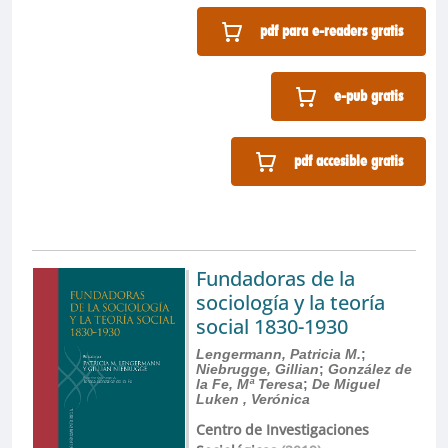
pdf para e-readers gratis
e-pub gratis
pdf accesible gratis
Fundadoras de la
sociología y la teoría
social 1830-1930
Lengermann, Patricia M.
;
Niebrugge, Gillian
;
González de
la Fe, Mª Teresa
;
De Miguel
Luken , Verónica
Centro de Investigaciones