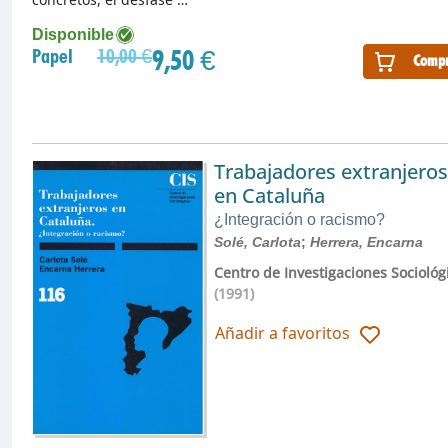
Disponible
9,50 €
Papel
10,00 €
Compr
Trabajadores extranjeros
en Cataluña
¿Integración o racismo?
Solé, Carlota
;
Herrera, Encarna
Centro de Investigaciones Sociológ
(1991)
Añadir a favoritos