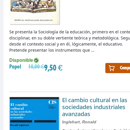
Se presenta la Sociología de la educación, primero en el cont
disciplinar, en su doble vertiente teórica y metodológica. Se
desde el contexto social y en él, lógicamente, el educativo.
Pretende presentar los instrumentos que …
Disponible
9,50 €
Papel
10,00 €
Compr
El cambio cultural en las
sociedades industriales
avanzadas
Inglehart, Ronald