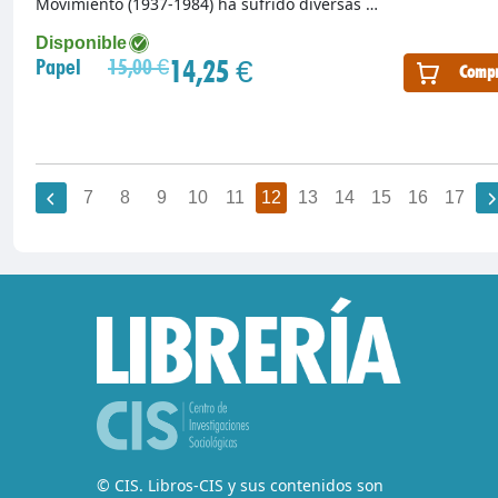
Movimiento (1937-1984) ha sufrido diversas …
Disponible
14,25 €
Papel
15,00 €
Compr
7
8
9
10
11
12
13
14
15
16
17
© CIS. Libros-CIS y sus contenidos son