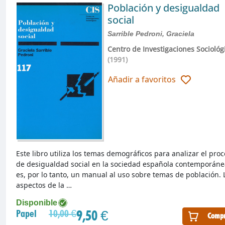
Población y desigualdad
social
Sarrible Pedroni, Graciela
Centro de Investigaciones Sociológ
(1991)
Añadir a favoritos
Este libro utiliza los temas demográficos para analizar el pro
de desigualdad social en la sociedad española contemporáne
es, por lo tanto, un manual al uso sobre temas de población. 
aspectos de la …
Disponible
9,50 €
Papel
10,00 €
Compr