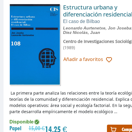
Estructura urbana y
diferenciación residencia
El caso de Bilbao
Leonardo Aurtenetxe, Jon Joseba
Díez Nicolás, Juan
Centro de Investigaciones Sociológ
(1989)
Añadir a favoritos
La primera parte analiza las relaciones entre la teoría ecológi
teorías de la comunidad y diferenciación residencial. Explica 
modelos operativos: área social y ecología factorial. En la se
parte desarrolla empíricamente el modelo ecológico …
Disponible
14,25 €
Papel
15,00 €
Compr