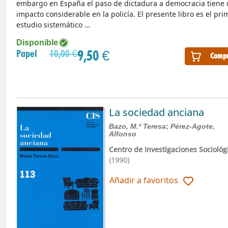
embargo en España el paso de dictadura a democracia tiene
impacto considerable en la policía. El presente libro es el pri
estudio sistemático …
Disponible
9,50 €
Papel
10,00 €
Compr
La sociedad anciana
Bazo, M.ª Teresa
;
Pérez-Agote,
Alfonso
Centro de Investigaciones Sociológ
(1990)
Añadir a favoritos