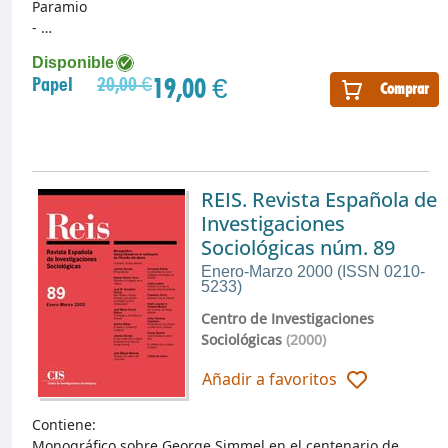
Paramio
- …
Disponible
19,00 €
Papel
20,00 €
Comprar
REIS. Revista Española de
Investigaciones
Sociológicas núm. 89
Enero-Marzo 2000 (ISSN 0210-
5233)
Centro de Investigaciones
Sociológicas
(2000)
Añadir a favoritos
Contiene:
Monográfico sobre George Simmel en el centenario de