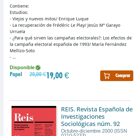
Contiene:
Estudios:
- Viejos y nuevos mitos/ Enrique Luque
- La recuperación de Frédéric Le Play/ Jesús Mª Garayo
Urruela
- ¿Para qué sirven las campañas electorales?: Los efectos de
la campaña electoral española de 1993/ María Fernández
Mellizo-Soto
- …
Disponible
19,00 €
Papel
20,00 €
Comprar
REIS. Revista Española de
Investigaciones
Sociológicas núm. 92
Octubre-diciembre 2000 (ISSN
0210-5233)