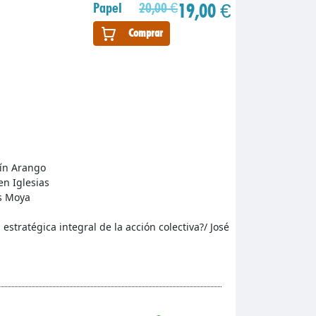
19,00 €
Papel
20,00 €
Comprar
uín Arango
n Iglesias
os Moya
 estratégica integral de la acción colectiva?/ José