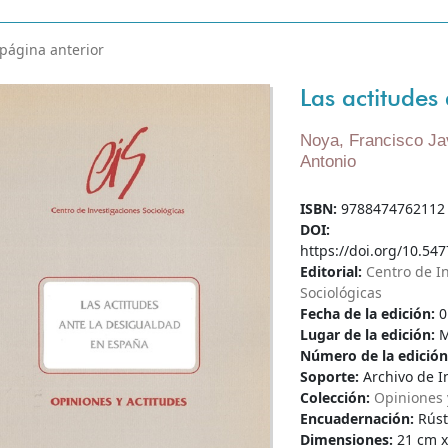
 página anterior
Las actitudes
Noya, Francisco Ja
Antonio
ISBN:
9788474762112
DOI:
https://doi.org/10.547
Editorial:
Centro de I
Sociológicas
Fecha de la edición:
0
Lugar de la edición:
M
Número de la edició
Soporte:
Archivo de I
Colección:
Opiniones 
Encuadernación:
Rúst
Dimensiones:
21 cm x