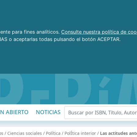
nte para fines analíticos.
Consulte nuestra política de coo
AS o aceptarlas todas pulsando el botón ACEPTAR.
EN ABIERTO
NOTICIAS
os
/
Ciencias sociales
/
Política
/
PolÍ­tica interior
/
Las actitudes ant