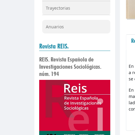
Trayectorias
Anuarios
R
Revista REIS.
REIS. Revista Española de
Investigaciones Sociológicas.
En 
a r
núm. 194
se 
En 
mat
lad
con