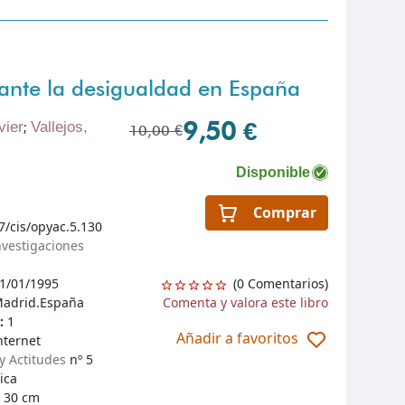
 ante la desigualdad en España
9,50 €
vier
;
Vallejos,
10,00 €
Disponible
Comprar
7/cis/opyac.5.130
nvestigaciones
1/01/1995
(0 Comentarios)
adrid.España
Comenta y valora este libro
n:
1
Añadir a favoritos
nternet
y Actitudes
nº 5
ica
 30 cm