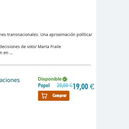
ones transnacionales. Una aproximación política/
 decisiones de voto/ Marta Fraile
ón en …
gaciones
Disponible
19,00 €
Papel
20,00 €
Comprar