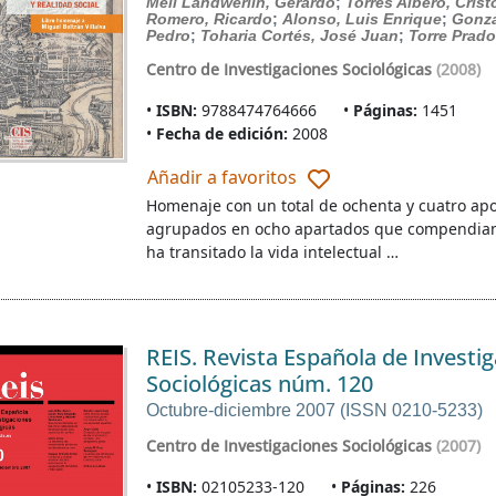
Meil Landwerlin, Gerardo
;
Torres Albero, Crist
Romero, Ricardo
;
Alonso, Luis Enrique
;
Gonzá
Pedro
;
Toharia Cortés, José Juan
;
Torre Prado
Centro de Investigaciones Sociológicas
(2008)
ISBN:
9788474764666
Páginas:
1451
Fecha de edición:
2008
Añadir a favoritos
Homenaje con un total de ochenta y cuatro apor
agrupados en ocho apartados que compendian 
ha transitado la vida intelectual …
REIS. Revista Española de Investi
Sociológicas núm. 120
Octubre-diciembre 2007 (ISSN 0210-5233)
Centro de Investigaciones Sociológicas
(2007)
ISBN:
02105233-120
Páginas:
226