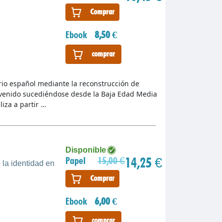
Comprar
Ebook
8,50 €
comprar
torio español mediante la reconstrucción de
venido sucediéndose desde la Baja Edad Media
liza a partir …
Disponible
14,25 €
Papel
15,00 €
 la identidad en
Comprar
Ebook
6,00 €
comprar