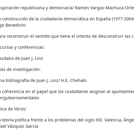
Inspiración republicana y democracia/ Ramón Vargas-Machuca Ort
a construcción de la ciudadanía democrática en España (1977-2004): 
rge Benedicto
ara reconstruir el sentido que tiene el intento de desconstruir las
cursos y conferencias:
audatio de Juan J. Linz
as de investigación:
na bibliografía de Juan J. Linz/ H.E. Chehabi
a coherencia en el papel que los ciudadanos asignan al ayuntamien
tergubernamentales
tica de libros:
a teoría política frente a los problemas del siglo XXI. Valencia, Áng
fael Vázquez García