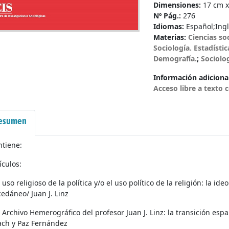
Dimensiones:
17 cm x
Nº Pág.:
276
Idiomas:
Español
;
Ing
Materias:
Ciencias so
Sociología. Estadístic
Demografía.
;
Sociolo
Información adicional
Acceso libre a texto
esumen
ntiene:
ículos:
l uso religioso de la política y/o el uso político de la religión: la i
edáneo/ Juan J. Linz
l Archivo Hemerográfico del profesor Juan J. Linz: la transición e
ach y Paz Fernández