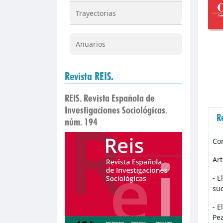
Trayectorias
Anuarios
Revista REIS.
REIS. Revista Española de
Investigaciones Sociológicas.
R
núm. 194
Co
Art
- E
suc
- E
Pe