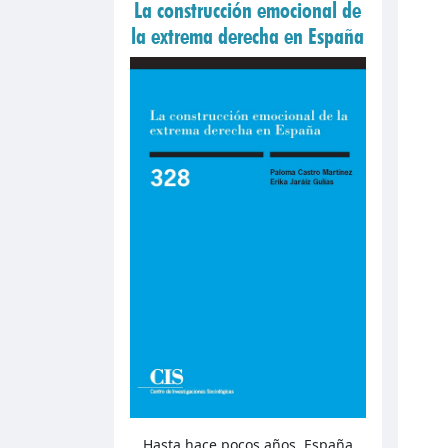
La construcción emocional de
la extrema derecha en España
Hasta hace pocos años, España