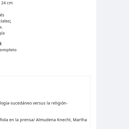
 24 cm
lés
ciales
;
a.
gía
:
 completo
deología-sucedáneo versus la religión-
spañola en la prensa/ Almudena Knecht, Martha