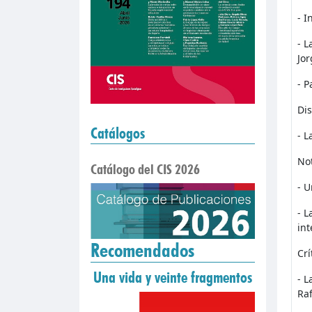
- 
- L
Jo
- P
Dis
Catálogos
- L
Not
Catálogo del CIS 2026
- U
- L
in
Recomendados
Crí
Una vida y veinte fragmentos
- L
Ra