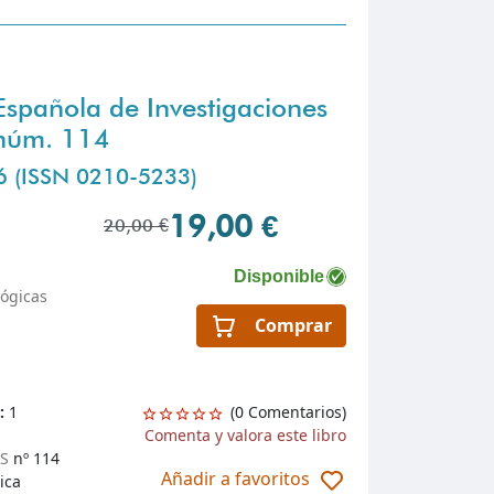
 Española de Investigaciones
 núm. 114
06 (ISSN 0210-5233)
19,00 €
20,00 €
Disponible
lógicas
Comprar
n:
1
(0 Comentarios)
Comenta y valora este libro
IS
nº 114
Añadir a favoritos
ica