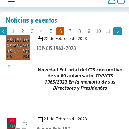
Noticias y eventos
1
2
3
4
5
6
7
8
9
10
11
22 de Febrero de 2023
IOP-CIS 1963-2023
Novedad Editorial del CIS con motivo
de su 60 aniversario:
IOP/CIS
1963/2023 En la memoria de sus
Directores y Presidentes
21 de Febrero de 2023
Avance Reis 182