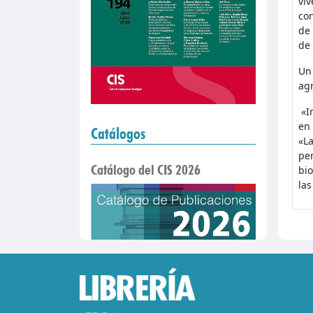
viv
con
de 
de 
Un 
ag
«Im
en
Catálogos
«La
pen
Catálogo del CIS 2026
bio
las