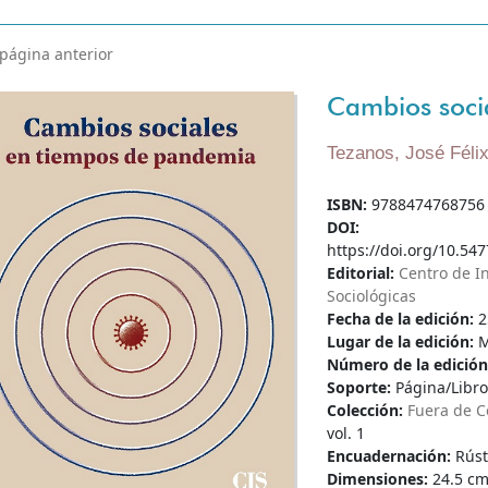
 página anterior
Cambios soci
Tezanos, José Féli
ISBN:
9788474768756
DOI:
https://doi.org/10.547
Editorial:
Centro de I
Sociológicas
Fecha de la edición:
2
Lugar de la edición:
M
Número de la edició
Soporte:
Página/Libro
Colección:
Fuera de C
vol. 1
Encuadernación:
Rúst
Dimensiones:
24.5 cm