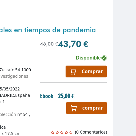
ales en tiempos de pandemia
43,70 €
x
46,00 €
Disponible
7/cis/fc.54.1000
Comprar
nvestigaciones
5/05/2022
ADRID.España
Ebook
25,00 €
n:
1
comprar
olección
nº 54 ,
ica
(0 Comentarios)
 x 17.5 cm