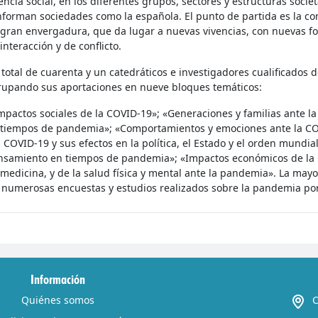
encia social, en los diferentes grupos, sectores y estructuras socie
forman sociedades como la española. El punto de partida es la co
gran envergadura, que da lugar a nuevas vivencias, con nuevas f
interacción y de conflicto.
total de cuarenta y un catedráticos e investigadores cualificados d
rupando sus aportaciones en nueve bloques temáticos:
pactos sociales de la COVID-19»; «Generaciones y familias ante la
 tiempos de pandemia»; «Comportamientos y emociones ante la COV
 COVID-19 y sus efectos en la política, el Estado y el orden mundi
samiento en tiempos de pandemia»; «Impactos económicos de la CO
medicina, y de la salud física y mental ante la pandemia». La mayo
 numerosas encuestas y estudios realizados sobre la pandemia por 
Información
Quiénes somos
C