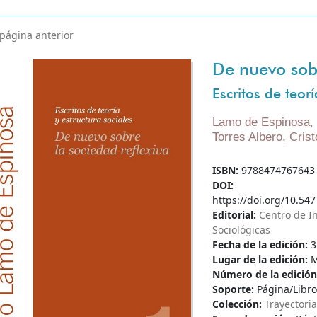
 página anterior
De nuevo sobr
Escritos de teorí
Lamo de Espinosa, 
Torres Albero, Crist
ISBN:
9788474767643
DOI:
https://doi.org/10.547
Editorial:
Centro de I
Sociológicas
Fecha de la edición:
3
Lugar de la edición:
M
Número de la edició
Soporte:
Página/Libro
Colección:
Trayectori