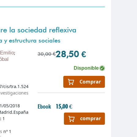
e la sociedad reflexiva
a y estructura sociales
28,50 €
Emilio
;
30,00 €
óbal
Disponible
Comprar
7/cis/tra.1.524
nvestigaciones
1/05/2018
Ebook
15,00 €
adrid.España
comprar
n:
1
as
nº 1