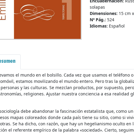
Encuadernación:
Rúst
solapas
Dimensiones:
15 cm x
Nº Pág.:
524
Idiomas:
Español
esumen
evamos el mundo en el bolsillo. Cada vez que usamos el teléfono o 
omóvil, estamos movilizando el mundo entero. Pero tras la globaliz
 personas y las culturas. Se mezclan productos, por supuesto, pero
tronomías, religiones. Ajustar nuestra conciencia a esa realidad gl
sociología debe abandonar la fascinación estatalista que, como un v
esos mapas coloreados donde cada país tiene su sitio, como si vi
otras. Se ha dicho, con razón, que hay un hegelianismo oculto en l
ión el referente empírico de la palabra «sociedad». Cierto, seguim