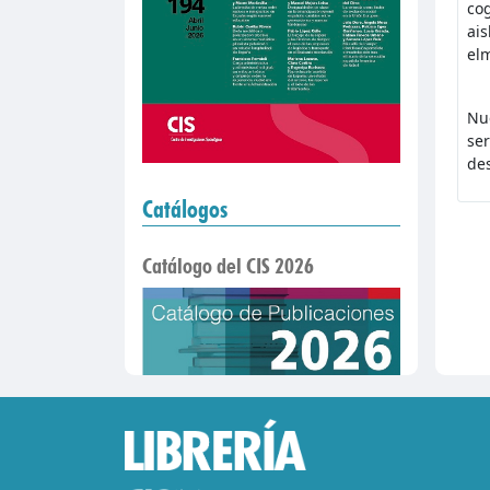
cog
ai
el
Nue
ser
des
Catálogos
Catálogo del CIS 2026