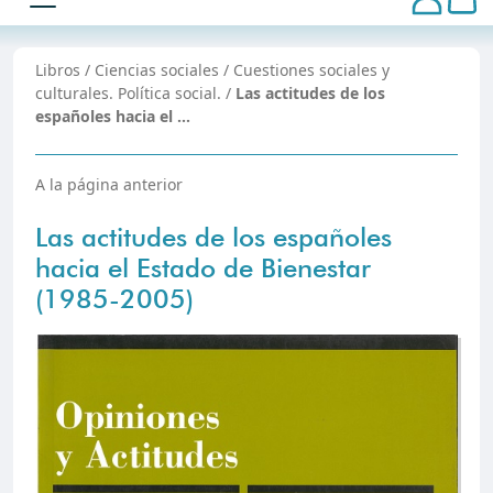
Libros
/
Ciencias sociales
/
Cuestiones sociales y
culturales. Polí­tica social.
/
Las actitudes de los
españoles hacia el …
A la página anterior
Las actitudes de los españoles
hacia el Estado de Bienestar
(1985-2005)