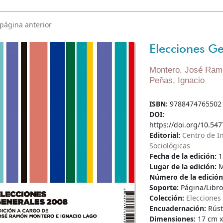
 página anterior
Elecciones G
Montero, José Ram
Peñas, Ignacio
ISBN:
9788474765502
DOI:
https://doi.org/10.547
Editorial:
Centro de I
Sociológicas
Fecha de la edición:
1
Lugar de la edición:
M
Número de la edició
Soporte:
Página/Libro
Colección:
Elecciones
Encuadernación:
Rúst
Dimensiones:
17 cm x