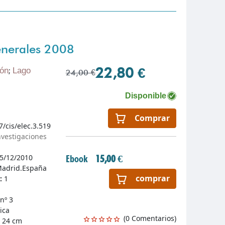
enerales 2008
22,80 €
ón
;
Lago
24,00 €
Disponible
Comprar
7/cis/elec.3.519
nvestigaciones
5/12/2010
Ebook
15,00 €
adrid.España
comprar
n:
1
nº 3
ica
(0 Comentarios)
 24 cm