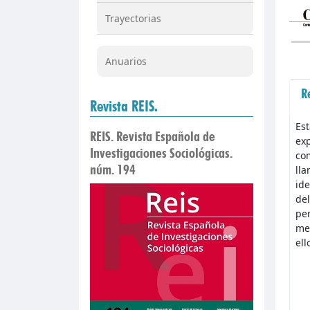
Trayectorias
Anuarios
R
Revista REIS.
Est
REIS. Revista Española de
exp
Investigaciones Sociológicas.
com
núm. 194
lla
ide
del
per
med
ell