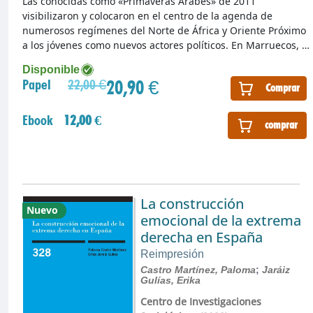
Las conocidas como «Primaveras Árabes» de 2011
visibilizaron y colocaron en el centro de la agenda de
numerosos regímenes del Norte de África y Oriente Próximo
a los jóvenes como nuevos actores políticos. En Marruecos, …
Disponible
20,90 €
Papel
22,00 €
Comprar
Ebook
12,00 €
comprar
La construcción
Nuevo
emocional de la extrema
derecha en España
Reimpresión
Castro Martínez, Paloma
;
Jaráiz
Gulías, Erika
Centro de Investigaciones