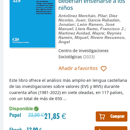
deberían enseñarse a los
niños
Antolínez Merchán, Pilar
;
Díez
Nicolás, Juan
;
García Rabadán,
Jonatan
;
León Ranero, José
Manuel
;
Llera Ramo, Francisco J.
;
Martínez Avidad, Mayra
;
Reynés
Ramón, Miquel
;
Rivero Recuenco,
Ángel
Centro de Investigaciones
Sociológicas
(2023)
Añadir a favoritos
Este libro ofrece el análisis más amplio en lengua castellana
de las investigaciones sobre valores (EVS y WVS) durante
cuarenta años (1981-2022) en siete oleadas, en 117 países,
con un total de más de 650 …
Disponible
21,85 €
Papel
23,00 €
Comprar
Ebook
12,00 €