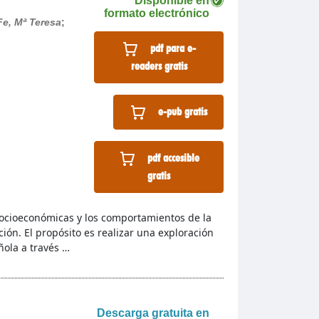
Disponible en
formato electrónico
Fe, Mª Teresa
;
pdf para e-
readers gratis
e-pub gratis
pdf accesible
gratis
s socioeconómicas y los comportamientos de la
ión. El propósito es realizar una exploración
ñola a través …
Descarga gratuita en