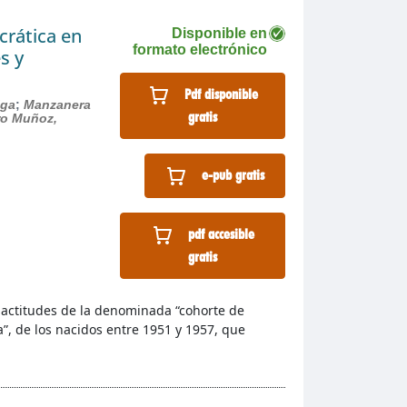
crática en
Disponible en
formato electrónico
s y
Pdf disponible
lga
;
Manzanera
gratis
ro Muñoz,
e-pub gratis
pdf accesible
gratis
y actitudes de la denominada “cohorte de
”, de los nacidos entre 1951 y 1957, que