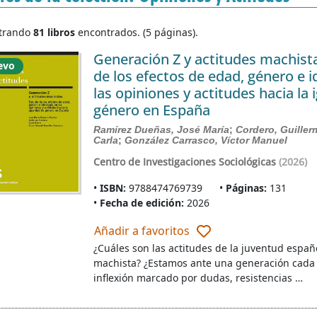
trando
81 libros
encontrados. (5 páginas).
Generación Z y actitudes machista
evo
de los efectos de edad, género e i
las opiniones y actitudes hacia la
género en España
Ramírez Dueñas, José María
;
Cordero, Guille
Carla
;
González Carrasco, Víctor Manuel
Centro de Investigaciones Sociológicas
(2026)
ISBN:
9788474769739
Páginas:
131
Fecha de edición:
2026
Añadir a favoritos
¿Cuáles son las actitudes de la juventud españo
machista? ¿Estamos ante una generación cada 
inflexión marcado por dudas, resistencias …