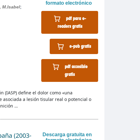
formato electrónico
, M.Isabel
;
pdf para e-
readers gratis
e-pub gratis
pdf accesible
gratis
ain (IASP) define el dolor como «una
asociada a lesión tisular real o potencial o
inición …
paña (2003-
Descarga gratuita en