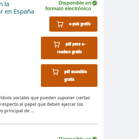
n la
Disponible en
formato electrónico
ar en España
e-pub gratis
pdf para e-
readers gratis
pdf accesible
gratis
mbios sociales que pueden suponer ciertas
 respecto al papel que deben ejercer los
vo principal de …