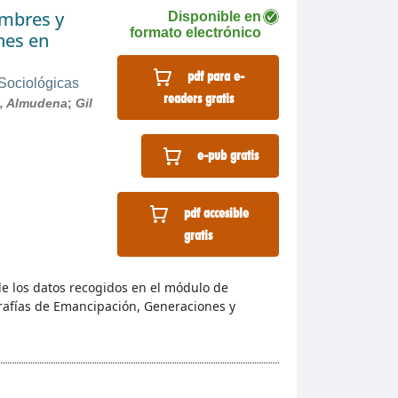
ombres y
Disponible en
formato electrónico
nes en
pdf para e-
 Sociológicas
readers gratis
, Almudena
;
Gil
e-pub gratis
pdf accesible
gratis
 de los datos recogidos en el módulo de
ografías de Emancipación, Generaciones y