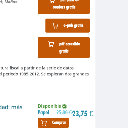
el
;
Mañas
readers gratis
e-pub gratis
pdf accesible
gratis
tura fiscal a partir de la serie de datos
a el periodo 1985-2012. Se exploran dos grandes
idad: más
Disponible
23,75 €
Papel
25,00 €
Comprar