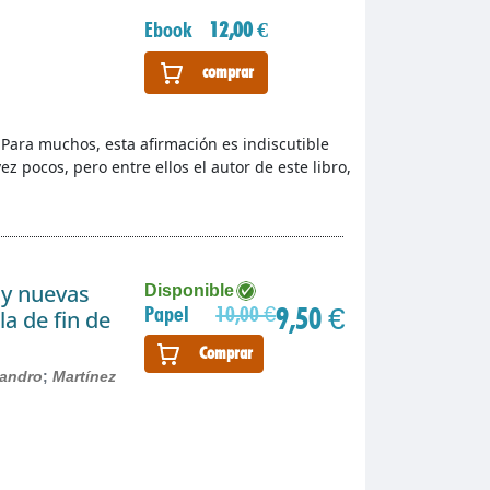
Ebook
12,00 €
comprar
Para muchos, esta afirmación es indiscutible
z pocos, pero entre ellos el autor de este libro,
 y nuevas
Disponible
9,50 €
Papel
10,00 €
a de fin de
Comprar
jandro
;
Martínez