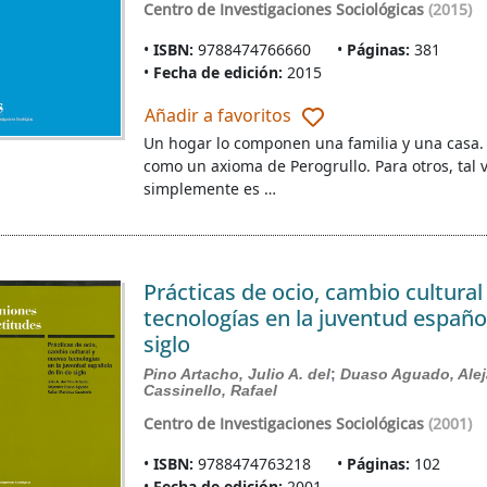
Centro de Investigaciones Sociológicas
(2015)
ISBN:
9788474766660
Páginas:
381
Fecha de edición:
2015
Añadir a favoritos
Un hogar lo componen una familia y una casa. 
como un axioma de Perogrullo. Para otros, tal ve
simplemente es …
Prácticas de ocio, cambio cultural
tecnologías en la juventud español
siglo
Pino Artacho, Julio A. del
;
Duaso Aguado, Ale
Cassinello, Rafael
Centro de Investigaciones Sociológicas
(2001)
ISBN:
9788474763218
Páginas:
102
Fecha de edición:
2001