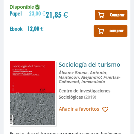
Disponible
21,85 €
Papel
23,00 €
Comprar
Ebook
12,00 €
comprar
Sociología del turismo
Álvarez Sousa, Antonio
;
Mantecón, Alejandro
;
Puertas-
Cañaveral, Inmaculada
Centro de Investigaciones
Sociológicas
(2019)
Añadir a favoritos
En este libro el turismo se presenta como un fenómeno