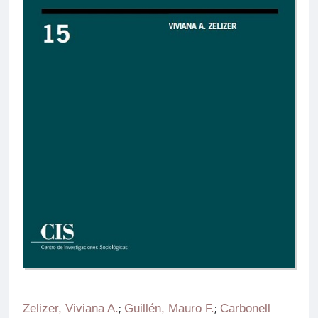
Zelizer, Viviana A.
;
Guillén, Mauro F.
;
Carbonell