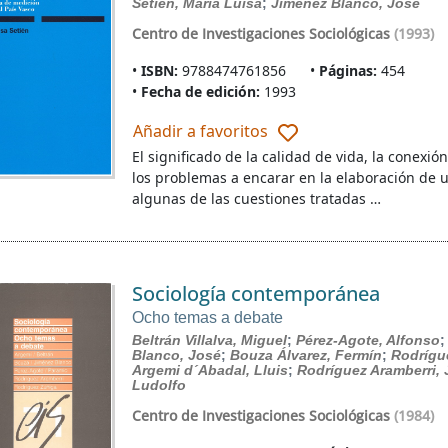
Setién, María Luisa
;
Jiménez Blanco, José
Centro de Investigaciones Sociológicas
(1993)
ISBN:
9788474761856
Páginas:
454
Fecha de edición:
1993
Añadir a favoritos
El significado de la calidad de vida, la conexió
los problemas a encarar en la elaboración de 
algunas de las cuestiones tratadas …
Sociología contemporánea
Ocho temas a debate
Beltrán Villalva, Miguel
;
Pérez-Agote, Alfonso
Blanco, José
;
Bouza Álvarez, Fermín
;
Rodrígu
Argemi d´Abadal, Lluis
;
Rodríguez Aramberri, 
Ludolfo
Centro de Investigaciones Sociológicas
(1984)