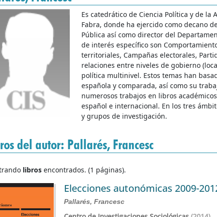
Es catedrático de Ciencia Política y de l
Fabra, donde ha ejercido como decano de l
Pública así como director del Departament
de interés específico son Comportamiento 
territoriales, Campañas electorales, Partid
relaciones entre niveles de gobierno (loca
política multinivel. Estos temas han basad
española y comparada, así como su traba
numerosos trabajos en libros académicos 
español e internacional. En los tres ámbi
y grupos de investigación.
ros del autor: Pallarés, Francesc
trando
libros
encontrados. (1 páginas).
Elecciones autonómicas 2009-201
Pallarés, Francesc
Centro de Investigaciones Sociológicas
(2014)