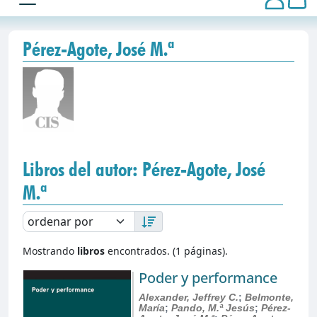
Pérez-Agote, José M.ª
Libros del autor: Pérez-Agote, José
M.ª
Mostrando
libros
encontrados. (1 páginas).
Poder y performance
Alexander, Jeffrey C.
;
Belmonte,
María
;
Pando, M.ª Jesús
;
Pérez-