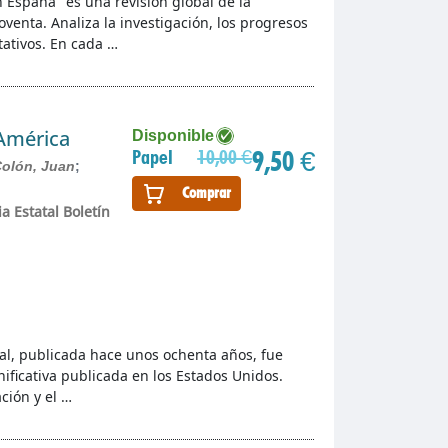
 España" es una revisión global de la
oventa. Analiza la investigación, los progresos
tativos. En cada …
 América
Disponible
9,50 €
Papel
10,00 €
Colón, Juan
;
Comprar
a Estatal Boletín
nal, publicada hace unos ochenta años, fue
ificativa publicada en los Estados Unidos.
ción y el …