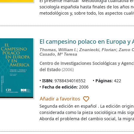
El presente manual "Metodología cualitativa en
sociología española hasta finales de los años n
metodológicos y, sobre todo, los aspectos cuali
El campesino polaco en Europa y
Thomas, William I.
;
Znaniecki, Florian
;
Zarco 
Casado, Mª Teresa
Centro de Investigaciones Sociológicas y Agenci
del Estado
(2006)
ISBN:
9788434016552
Páginas:
422
Fecha de edición:
2006
Añadir a favoritos
Segunda edición en español . La edición origi
considerada como la pieza sociológica más sign
Aborda el problema del cambio social, la migra