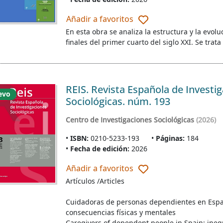
Añadir a favoritos
En esta obra se analiza la estructura y la evol
finales del primer cuarto del siglo XXI. Se tra
REIS. Revista Española de Investi
evo
Sociológicas. núm. 193
Centro de Investigaciones Sociológicas
(2026)
ISBN:
0210-5233-193
Páginas:
184
Fecha de edición:
2026
Añadir a favoritos
Artículos /Articles
Cuidadoras de personas dependientes en España
consecuencias físicas y mentales
Caregivers of dependent people in Spain: inequa