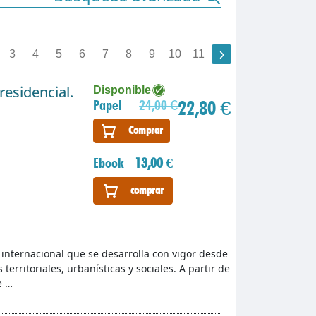
3
4
5
6
7
8
9
10
11
residencial.
Disponible
22,80 €
Papel
24,00 €
Comprar
Ebook
13,00 €
comprar
internacional que se desarrolla con vigor desde
territoriales, urbanísticas y sociales. A partir de
e …