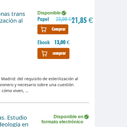
onas trans
Disponible
21,85 €
Papel
23,00 €
ización al
Comprar
Ebook
13,00 €
comprar
Madrid: del requisito de esterilización al
pionero y necesario sobre una cuestión
: cómo viven, …
s. Estudio
Disponible en
formato electrónico
deología en