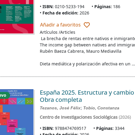
ISBN:
0210-5233-194
Páginas:
186
Fecha de edición:
2026
Añadir a favoritos
Artículos /Articles
La brecha de rentas entre nativos e inmigrant
The income gap between natives and immigrant
Rubén Baeza Cabrera, Mauro Mediavilla
Dieta mediática y polarización afectiva en un 
España 2025. Estructura y cambio 
evo
Obra completa
Tezanos, José Félix
;
Tobío, Constanza
Centro de Investigaciones Sociológicas
(2026)
ISBN:
9788474769517
Páginas:
3344
Fecha de edición:
2026