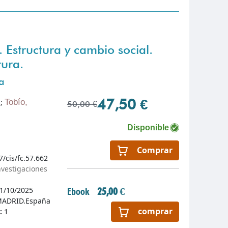
Estructura y cambio social.
tura.
a
47,50 €
x
;
Tobío,
50,00 €
Disponible
Comprar
7/cis/fc.57.662
nvestigaciones
1/10/2025
Ebook
25,00 €
ADRID.España
comprar
n:
1