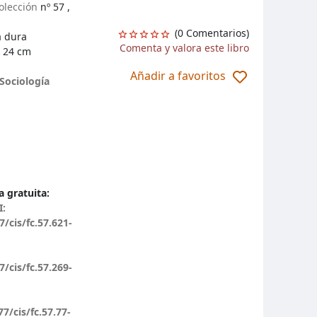
olección
nº 57 ,
(0 Comentarios)
a dura
Comenta y valora este libro
 24 cm
Añadir a favoritos
Sociología
 gratuita:
I:
7/cis/fc.57.621-
7/cis/fc.57.269-
7/cis/fc.57.77-