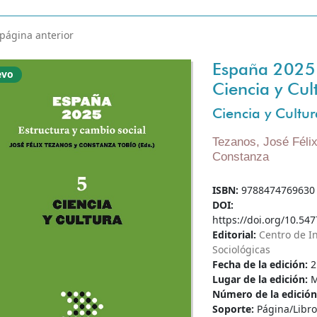
 página anterior
España 2025. 
evo
Ciencia y Cul
Ciencia y Cultur
Tezanos, José Féli
Constanza
ISBN:
9788474769630
DOI:
https://doi.org/10.547
Editorial:
Centro de I
Sociológicas
Fecha de la edición:
2
Lugar de la edición:
M
Número de la edició
Soporte:
Página/Libro