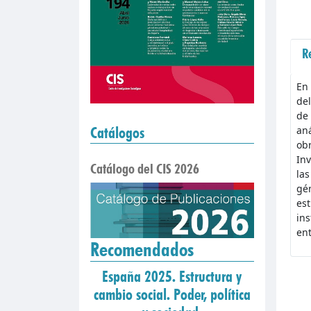
R
En 
del
de 
aná
Catálogos
obr
Inv
Catálogo del CIS 2026
las
gén
est
ins
ent
Recomendados
España 2025. Estructura y
cambio social. Poder, política