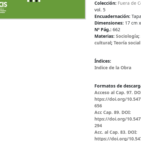
Colección:
Fuera de C
vol. 5
Encuadernación:
Tap
Dimensiones:
17 cm x
Nº Pág.:
662
Materias:
Sociología
;
cultural
;
Teoría social
Índices:
Indice de la Obra
Formatos de descarga
Acceso al Cap. 97. DO
htps://doi.org/10.547
656
Acc Cap. 89. DOI:
htps://doi.org/10.547
294
Acc. al Cap. 83. DOI:
https://doi.org/10.547