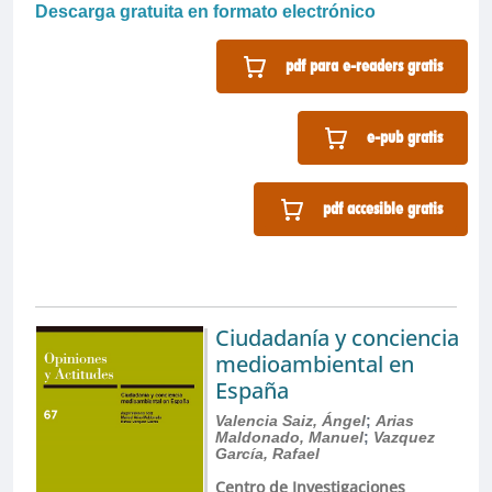
Descarga gratuita en formato electrónico
pdf para e-readers gratis
e-pub gratis
pdf accesible gratis
Ciudadanía y conciencia
medioambiental en
España
Valencia Saiz, Ángel
;
Arias
Maldonado, Manuel
;
Vazquez
García, Rafael
Centro de Investigaciones