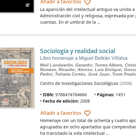
Añadir a favoritos
La aparición del intelectual antiguo va unida a
Administración civil y religiosa, expresada por
cuentas. En el umbral de la …
Sociología y realidad social
Libro homenaje a Miguel Beltrán Villalva
Meil Landwerlin, Gerardo
;
Torres Albero, Crist
Romero, Ricardo
;
Alonso, Luis Enrique
;
Gonzá
Pedro
;
Toharia Cortés, José Juan
;
Torre Prado
Centro de Investigaciones Sociológicas
(2008)
ISBN:
9788474764666
Páginas:
1451
Fecha de edición:
2008
Añadir a favoritos
Homenaje con un total de ochenta y cuatro apor
agrupados en ocho apartados que compendian 
ha transitado la vida intelectual …