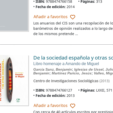
ISBN:
9788474766158
Páginas:
313
Fecha de edición:
2014
Añadir a favoritos
Los anuarios del CIS son una recopilación de lo
barómetros de opinión realizados a lo largo de
de los mismos pretende …
De la sociedad española y otras 
Libro homenaje a Amando de Miguel
García Sanz, Benjamín
;
Iglesias de Ussel, Juli
Benjamín
;
Martínez Paricio, Jesús
;
Valles, Mig
Centro de Investigaciones Sociológicas
(2013)
ISBN:
9788474766127
Páginas:
LXXII, 571
Fecha de edición:
2013
Añadir a favoritos
Con cerca de 40 artículos escritos por presti