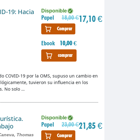
ID-19: Hacia
Disponible
17,10 €
Papel
18,00 €
Comprar
Ebook
10,00 €
comprar
ado COVID-19 por la OMS, supuso un cambio en
 lógicamente, tuvieron su influencia en los
s. No solo …
urística.
Disponible
21,85 €
Papel
23,00 €
abajo
Caneva, Thomas
Comprar